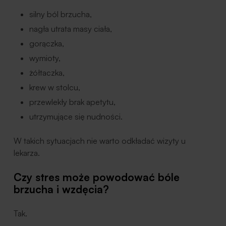
silny ból brzucha,
nagła utrata masy ciała,
gorączka,
wymioty,
żółtaczka,
krew w stolcu,
przewlekły brak apetytu,
utrzymujące się nudności.
W takich sytuacjach nie warto odkładać wizyty u
lekarza.
Czy stres może powodować bóle
brzucha i wzdęcia?
Tak.