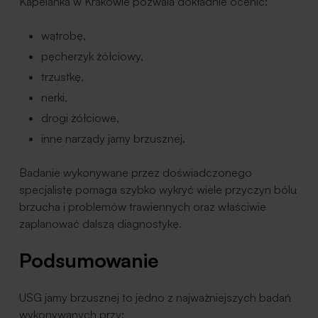
Kapelanka w Krakowie pozwala dokładnie ocenić:
wątrobę,
pęcherzyk żółciowy,
trzustkę,
nerki,
drogi żółciowe,
inne narządy jamy brzusznej.
Badanie wykonywane przez doświadczonego
specjalistę pomaga szybko wykryć wiele przyczyn bólu
brzucha i problemów trawiennych oraz właściwie
zaplanować dalszą diagnostykę.
Podsumowanie
USG jamy brzusznej to jedno z najważniejszych badań
wykonywanych przy: