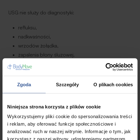
USG nie służy do diagnostyki:
refluksu,
nadkwaśności,
wrzodów żołądka,
zapalenia błony śluzowej.
Przy takich objawach lekarz może zalecić gastroskopię.
Czy prawidłowe USG wyklucza
Zgoda
Szczegóły
O plikach cookies
chorobę?
Niniejsza strona korzysta z plików cookie
Nie zawsze.
Wykorzystujemy pliki cookie do spersonalizowania treści
To bardzo ważne z punktu widzenia pacjenta.
i reklam, aby oferować funkcje społecznościowe i
analizować ruch w naszej witrynie. Informacje o tym, jak
Niektóre choroby:
korzystasz z naszej witryny, udostępniamy partnerom