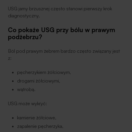
USG jamy brzusznej często stanowi pierwszy krok
diagnostyczny.
Co pokaże USG przy bólu w prawym
podżebrzu?
Ból pod prawym żebrem bardzo często związany jest
z:
pęcherzykiem żółciowym,
drogami żółciowymi,
wątrobą.
USG może wykryć:
kamienie żółciowe,
zapalenie pęcherzyka,