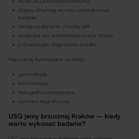
wynik USG jest niejednoznaczny,
objawy utrzymują się mimo prawidłowego
badania,
istnieje podejrzenie choroby jelit,
konieczna jest dokładniejsza ocena trzustki,
potrzebna jest diagnostyka żołądka.
Najczęściej wykonywane są wtedy:
gastroskopia,
kolonoskopia,
tomografia komputerowa,
rezonans magnetyczny.
USG jamy brzusznej Kraków – kiedy
warto wykonać badanie?
USG jamy brzusznej w Krakowie warto wykonać