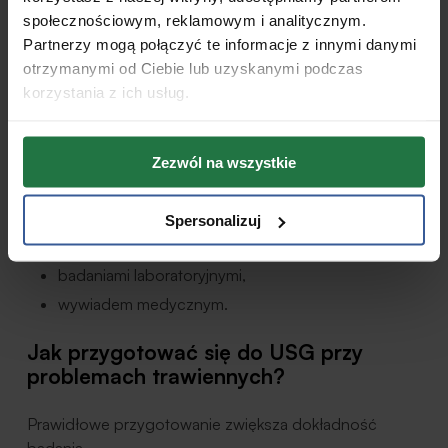
społecznościowym, reklamowym i analitycznym.
mogą być niewidoczne,
Partnerzy mogą połączyć te informacje z innymi danymi
rozwijają się bardzo wcześnie,
otrzymanymi od Ciebie lub uzyskanymi podczas
korzystania z ich usług.
dotyczą błony śluzowej przewodu
pokarmowego,
wymagają innych metod diagnostycznych.
Zezwól na wszystkie
Dlatego lekarz interpretuje wynik razem z:
Spersonalizuj
objawami,
badaniami laboratoryjnymi,
wywiadem medycznym.
Jak przygotować się do USG przy
problemach trawiennych?
Prawidłowe przygotowanie zwiększa dokładność