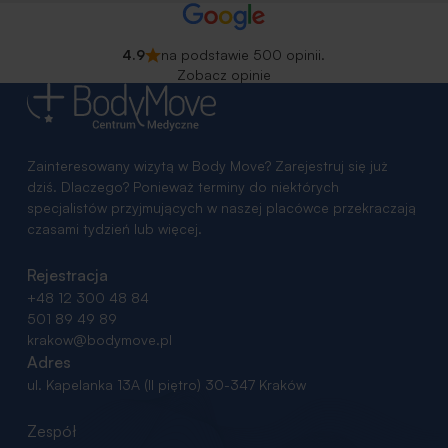
4.9
na podstawie 500 opinii.
Zobacz opinie
Zainteresowany wizytą w Body Move? Zarejestruj się już
dziś. Dlaczego? Ponieważ terminy do niektórych
specjalistów przyjmujących w naszej placówce przekraczają
czasami tydzień lub więcej.
Rejestracja
+48 12 300 48 84
501 89 49 89
krakow@bodymove.pl
Adres
ul. Kapelanka 13A (II piętro)
30-347 Kraków
Zespół