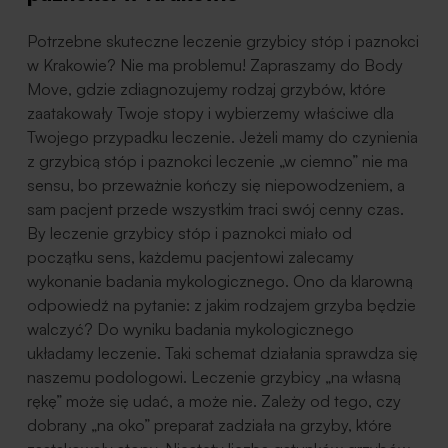
Potrzebne skuteczne leczenie grzybicy stóp i paznokci
w Krakowie? Nie ma problemu! Zapraszamy do Body
Move, gdzie zdiagnozujemy rodzaj grzybów, które
zaatakowały Twoje stopy i wybierzemy właściwe dla
Twojego przypadku leczenie. Jeżeli mamy do czynienia
z grzybicą stóp i paznokci leczenie „w ciemno” nie ma
sensu, bo przeważnie kończy się niepowodzeniem, a
sam pacjent przede wszystkim traci swój cenny czas.
By leczenie grzybicy stóp i paznokci miało od
początku sens, każdemu pacjentowi zalecamy
wykonanie badania mykologicznego. Ono da klarowną
odpowiedź na pytanie: z jakim rodzajem grzyba będzie
walczyć? Do wyniku badania mykologicznego
układamy leczenie. Taki schemat działania sprawdza się
naszemu podologowi. Leczenie grzybicy „na własną
rękę” może się udać, a może nie. Zależy od tego, czy
dobrany „na oko” preparat zadziała na grzyby, które