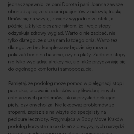
jednak zapewnić, że pani Dorota i pani Joanna zawsze
obchodzą się ze stopami pacjentów z należytą troską.
Umów się na wizytę, zasiądź wygodnie w fotelu, a
później już tylko ciesz się faktem, że Twoje stopy
odzyskują zdrowy wygląd. Warto o nie zadbać, nie
tylko dlatego, że służą nam każdego dnia. Warto też
dlatego, że bez kompleksów będzie się można
pokazać boso na basenie, czy na plaży. Zadbane stopy
nie tylko wyglądają atrakcyjnie, ale także przyczyniają się
do ogólnego komfortu i samopoczucia.
Pamiętaj, że podolog może pomóc w pielęgnacji stóp i
paznokci, usuwaniu odcisków czy likwidacji innych
estetycznych problemów, jak na przykład pękające
pięty, czy onycholiza. Nie lekceważ problemów ze
stopami, zapisz się na wizytę do specjalisty na
pedicure leczniczy. Przyjmująca w Body Move Kraków
podolog korzysta na co dzień z precyzyjnych narzędzi
i sprzętu medycznego oraz stosuje nowoczesne