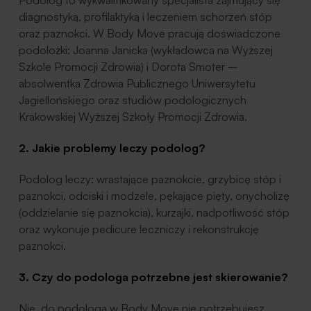
diagnostyką, profilaktyką i leczeniem schorzeń stóp
oraz paznokci. W Body Move pracują doświadczone
podolożki: Joanna Janicka (wykładowca na Wyższej
Szkole Promocji Zdrowia) i Dorota Smoter –
absolwentka Zdrowia Publicznego Uniwersytetu
Jagiellońskiego oraz studiów podologicznych
Krakowskiej Wyższej Szkoły Promocji Zdrowia.
2. Jakie problemy leczy podolog?
Podolog leczy: wrastające paznokcie, grzybicę stóp i
paznokci, odciski i modzele, pękające pięty, onycholizę
(oddzielanie się paznokcia), kurzajki, nadpotliwość stóp
oraz wykonuje pedicure leczniczy i rekonstrukcję
paznokci.
3. Czy do podologa potrzebne jest skierowanie?
Nie, do podologa w Body Move nie potrzebujesz