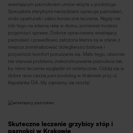
wrastającym paznokciem umów wizytę u podologa.
Specjalista sterylnymi narzędziami opracuje paznokieć,
zrobi opatrunek i zaleci konieczne leczenie. Nigdy nie
rób tego na własną rękę w domu, ponieważ możesz
pogorszyć sprawę. Dobrze opracowany wrastający
paznokieć i prawidłowo założona klamra są w stanie z
miejsca zminimalizować dolegliwości bólowe i
przywrócić komfort poruszania się. Mało tego, obecnie
nie stanowi problemu zrekonstruowanie paznokcia tak,
by mimo leczenia wyglądał on estetycznie. Oddaj się w
dobre ręce naszej pani podolog w Krakowie przy ul.
Kapelanka 13A. My zajmiemy się resztą!
Skuteczne leczenie grzybicy stóp i
paznokci w Krakowie