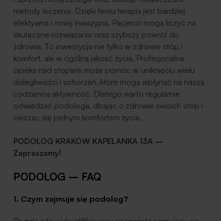
metody leczenia. Dzięki temu terapia jest bardziej
efektywna i mniej inwazyjna. Pacjenci mogą liczyć na
skuteczne rozwiązania oraz szybszy powrót do
zdrowia. To inwestycja nie tylko w zdrowie stóp i
komfort, ale w ogólną jakość życia. Profesjonalna
opieka nad stopami może pomóc w uniknięciu wielu
dolegliwości i schorzeń, które mogą wpłynąć na naszą
codzienną aktywność. Dlatego warto regularnie
odwiedzać podologa, dbając o zdrowie swoich stóp i
ciesząc się pełnym komfortem życia.
PODOLOG KRAKÓW KAPELANKA 13A –
Zapraszamy!
PODOLOG – FAQ
1. Czym zajmuje się podolog?
Podolog to wykwalifikowany specjalista zajmujący się