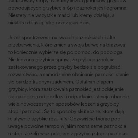
zaatakowały stopy. Niestety liczba gatunków grzybów
powodujących grzybicę stóp i paznokci jest ogromna.
Niestety nie wszystkie maści lub kremy działają, a
niektóre działają tylko przez jakiś czas.
Jeżeli spostrzeżesz na swoich paznokciach żółte
przebarwienia, które zmienią swoją barwę na brązową
to koniecznie wybierze się po pomoc, do podologa.
Nie leczona grzybica sprawi, że płytka paznokcia
zaatakowanego przez grzyby będzie się pogrubiać i
rozwarstwiać, a samodzielne obcinanie paznokci stanie
się bardzo trudnym zadaniem. Ostatnim etapem
grzybicy, która zaatakowała paznokieć jest odklejenie
się paznokcia od podłoża i odpadanie. Istnieje obecnie
wiele nowoczesnych sposobów leczenia grzybicy
stóp i paznokci. Są to sposoby skuteczne, które dają
relatywnie szybkie rezultaty. Oczywiście biorąc pod
uwagę powolne tempo w jakim rosną same paznokcie
u stóp. Jeżeli masz problem z grzybicą stóp i paznokci