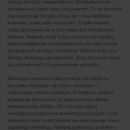
inaczej chodzić, nieprawidłowo. Biomechanicznie
obciąża inne części stopy niż powinien. Co za tym idzie
inaczej pracuje nie tylko stopa, ale i staw skokowy i
kolanowy, a nierzadko też biodro. To tylko kwestia
czasu jak pojawią się w tych miejscach dolegliwości
bólowe. Niekiedy może to być również stan zapalny
jako konsekwencja nawarstwiających się mikrourazów
wynikających ze złego chodzenia. Widzisz teraz, ile z
takiego drobiazgu jak paznokieć, który źle rośnie może
być problemów? A to przecież nie wszystko.
Wrastające paznokcie drażnią okoliczne tkanki na
początku objawiając się bólem, obrzękiem i
miejscowym stanem zapalnym. W kolejnym stadium
pojawia się ziarnina, jest to żywoczerwona tkanka,
krwawiąca przy dotyku. Dla trzeciego etapu
wrastającego paznokcia charakterystyczna jest z kolei
obecność ropy i przerodzenie się miejscowego stanu
zapalnego w infekcję. Pamiętaj, jeżeli masz problem z