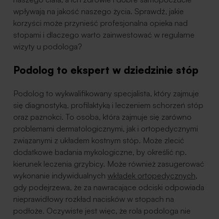
wpływają na jakość naszego życia. Sprawdź, jakie
korzyści może przynieść profesjonalna opieka nad
stopami i dlaczego warto zainwestować w regularne
wizyty u podologa?
Podolog to ekspert w dziedzinie stóp
Podolog to wykwalifikowany specjalista, który zajmuje
się diagnostyką, profilaktyką i leczeniem schorzeń stóp
oraz paznokci. To osoba, która zajmuje się zarówno
problemami dermatologicznymi, jak i ortopedycznymi
związanymi z układem kostnym stóp. Może zlecić
dodatkowe badania mykologiczne, by określić np.
kierunek leczenia grzybicy. Może również zasugerować
wykonanie indywidualnych
wkładek ortopedycznych
,
gdy podejrzewa, że za nawracające odciski odpowiada
nieprawidłowy rozkład nacisków w stopach na
podłoże. Oczywiste jest więc, że rola podologa nie