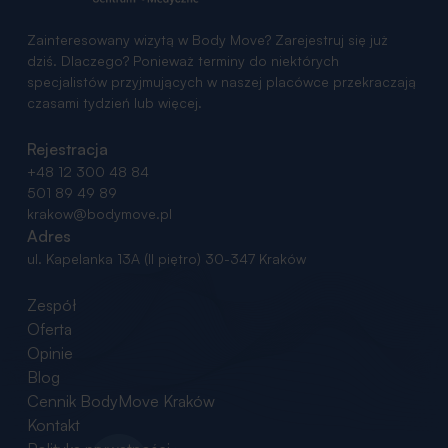
Zainteresowany wizytą w Body Move? Zarejestruj się już
dziś. Dlaczego? Ponieważ terminy do niektórych
specjalistów przyjmujących w naszej placówce przekraczają
czasami tydzień lub więcej.
Rejestracja
+48 12 300 48 84
501 89 49 89
krakow@bodymove.pl
Adres
ul. Kapelanka 13A (II piętro)
30-347 Kraków
Zespół
Oferta
Opinie
Blog
Cennik BodyMove Kraków
Kontakt