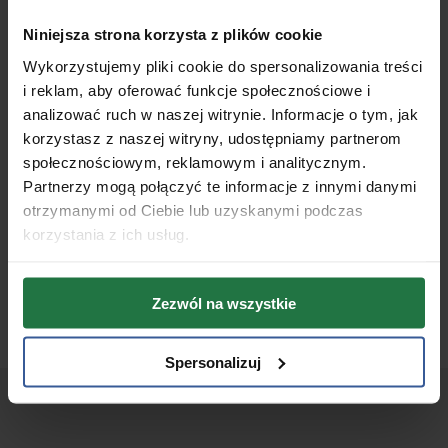
Mapa dojazdu
Niniejsza strona korzysta z plików cookie
Jak dojechać do
Wykorzystujemy pliki cookie do spersonalizowania treści
BodyMove
i reklam, aby oferować funkcje społecznościowe i
analizować ruch w naszej witrynie. Informacje o tym, jak
korzystasz z naszej witryny, udostępniamy partnerom
Adres naszego Centrum
społecznościowym, reklamowym i analitycznym.
ul. Kapelanka 13A (II piętro)
Partnerzy mogą połączyć te informacje z innymi danymi
30-347 Kraków
otrzymanymi od Ciebie lub uzyskanymi podczas
korzystania z ich usług.
Godziny otwarcia
Poniedziałek - Piątek: 08:00 - 20:00
Sobota: 08:00 - 14:00
Zezwól na wszystkie
Spersonalizuj