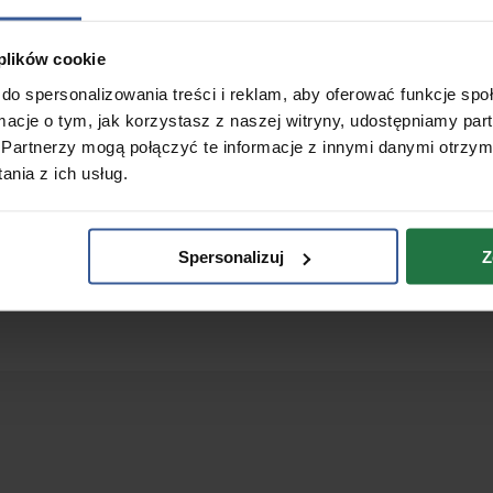
 plików cookie
do spersonalizowania treści i reklam, aby oferować funkcje sp
ormacje o tym, jak korzystasz z naszej witryny, udostępniamy p
Partnerzy mogą połączyć te informacje z innymi danymi otrzym
nia z ich usług.
Adres naszego Centrum
Spersonalizuj
Z
odyMove
ul. Kapelanka 13A (II piętro)
30-347 Kraków