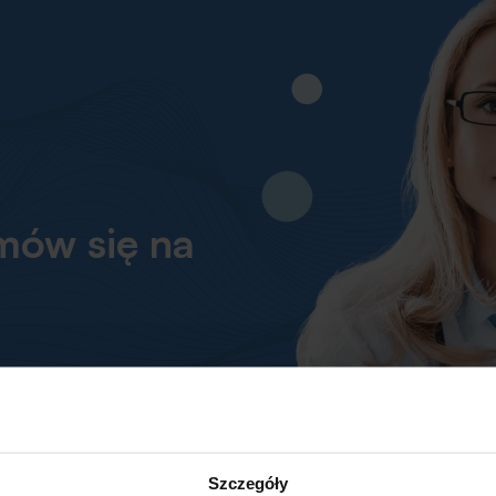
mów się na
!
Szczegóły