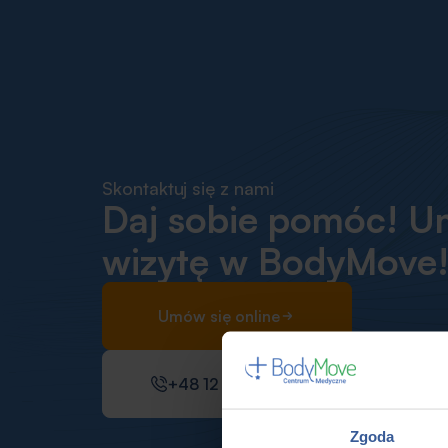
Skontaktuj się z nami
Daj sobie pomóc! U
wizytę w BodyMove
Umów się online
+48 12 300 48 84
Zgoda