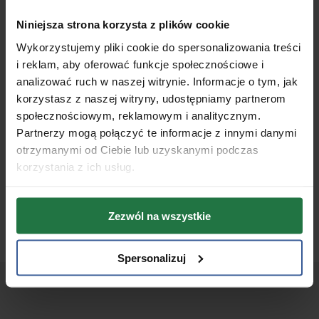
Mapa dojazdu
Niniejsza strona korzysta z plików cookie
Jak dojechać do
Wykorzystujemy pliki cookie do spersonalizowania treści
BodyMove
i reklam, aby oferować funkcje społecznościowe i
analizować ruch w naszej witrynie. Informacje o tym, jak
korzystasz z naszej witryny, udostępniamy partnerom
Adres naszego Centrum
społecznościowym, reklamowym i analitycznym.
ul. Kapelanka 13A (II piętro)
Partnerzy mogą połączyć te informacje z innymi danymi
30-347 Kraków
otrzymanymi od Ciebie lub uzyskanymi podczas
korzystania z ich usług.
Godziny otwarcia
Poniedziałek - Piątek: 08:00 - 20:00
Sobota: 08:00 - 14:00
Zezwól na wszystkie
Spersonalizuj