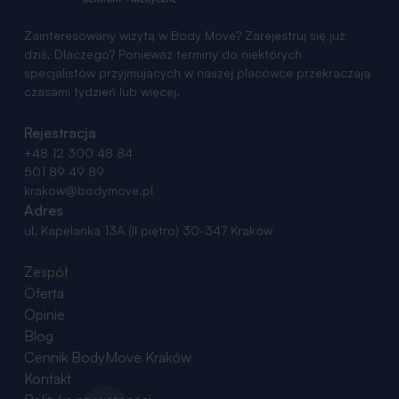
Zainteresowany wizytą w Body Move? Zarejestruj się już
dziś. Dlaczego? Ponieważ terminy do niektórych
specjalistów przyjmujących w naszej placówce przekraczają
czasami tydzień lub więcej.
Rejestracja
+48 12 300 48 84
501 89 49 89
krakow@bodymove.pl
Adres
ul. Kapelanka 13A (II piętro)
30-347 Kraków
Zespół
Oferta
Opinie
Blog
Cennik BodyMove Kraków
Kontakt