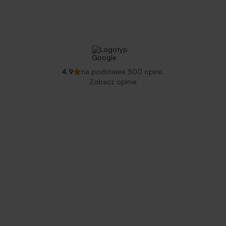
4.9
na podstawie 500 opinii.
Zobacz opinie
Zainteresowany wizytą w Body Move? Zarejestruj się już
dziś. Dlaczego? Ponieważ terminy do niektórych
specjalistów przyjmujących w naszej placówce przekraczają
czasami tydzień lub więcej.
Rejestracja
+48 12 300 48 84
501 89 49 89
krakow@bodymove.pl
Adres
ul. Kapelanka 13A (II piętro)
30-347 Kraków