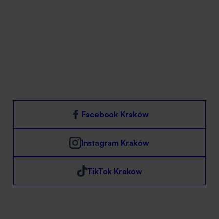
Zespół
Oferta
Opinie
Blog
Cennik BodyMove Kraków
Kontakt
Polityka prywatności
Klauzula monitoringu wizyjnego
Obserwuj nasze social media
Facebook Kraków
Instagram Kraków
TikTok Kraków