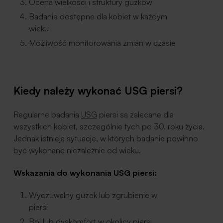
Ocena wielkości i struktury guzków
Badanie dostępne dla kobiet w każdym
wieku
Możliwość monitorowania zmian w czasie
Kiedy należy wykonać USG piersi?
Regularne badania
USG
piersi są zalecane dla
wszystkich kobiet, szczególnie tych po 30. roku życia.
Jednak istnieją sytuacje, w których badanie powinno
być wykonane niezależnie od wieku.
Wskazania do wykonania USG piersi:
Wyczuwalny guzek lub zgrubienie w
piersi
Ból lub dyskomfort w okolicy piersi