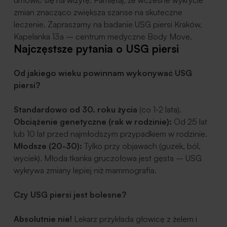
umówić się na wizytę. Pamiętaj, że wczesne wykrycie
zmian znacząco zwiększa szanse na skuteczne
leczenie. Zapraszamy na badanie USG piersi Kraków,
Kapelanka 13a – centrum medyczne Body Move.
Najczęstsze pytania o USG piersi
Od jakiego wieku powinnam wykonywać USG
piersi?
Standardowo od 30. roku życia
(co 1-2 lata).
Obciążenie genetyczne (rak w rodzinie):
Od 25 lat
lub 10 lat przed najmłodszym przypadkiem w rodzinie.
Młodsze (20-30):
Tylko przy objawach (guzek, ból,
wyciek).
Młoda tkanka gruczołowa jest gęsta – USG
wykrywa zmiany lepiej niż mammografia.
Czy USG piersi jest bolesne?
Absolutnie nie!
Lekarz przykłada głowicę z żelem i