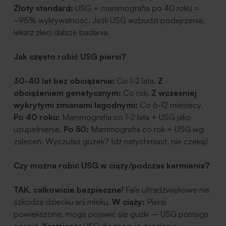
Złoty standard:
USG + mammografia po 40 roku =
~95% wykrywalność.
Jeśli USG wzbudzi podejrzenia,
lekarz zleci dalsze badania.
Jak często robić USG piersi?
30-40 lat bez obciążenia:
Co 1-2 lata.
Z
obciążeniem genetycznym:
Co rok.
Z wcześniej
wykrytymi zmianami łagodnymi:
Co 6-12 miesięcy.
Po 40 roku:
Mammografia co 1-2 lata + USG jako
uzupełnienie.
Po 50:
Mammografia co rok + USG wg
zaleceń.
Wyczułaś guzek? Idź natychmiast, nie czekaj!
Czy można robić USG w ciąży/podczas karmienia?
TAK, całkowicie bezpieczne!
Fale ultradźwiękowe nie
szkodzą dziecku ani mleku.
W ciąży:
Piersi
powiększone, mogą pojawić się guzki – USG pomaga