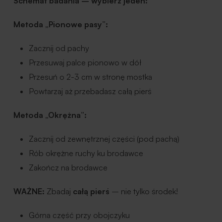
Schemat badania – wybierz jeden:
Metoda „Pionowe pasy”:
Zacznij od pachy
Przesuwaj palce pionowo w dół
Przesuń o 2-3 cm w stronę mostka
Powtarzaj aż przebadasz całą pierś
Metoda „Okrężna”:
Zacznij od zewnętrznej części (pod pachą)
Rób okrężne ruchy ku brodawce
Zakończ na brodawce
WAŻNE:
Zbadaj
całą pierś
– nie tylko środek!
Górna część przy obojczyku