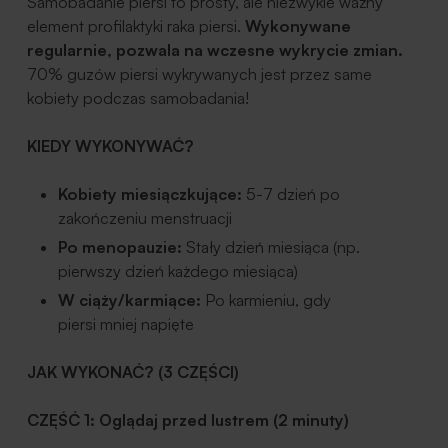
Samobadanie piersi to prosty, ale niezwykle ważny
element profilaktyki raka piersi.
Wykonywane
regularnie, pozwala na wczesne wykrycie zmian.
70% guzów piersi wykrywanych jest przez same
kobiety podczas samobadania!
KIEDY WYKONYWAĆ?
Kobiety miesiączkujące:
5-7 dzień po
zakończeniu menstruacji
Po menopauzie:
Stały dzień miesiąca (np.
pierwszy dzień każdego miesiąca)
W ciąży/karmiące:
Po karmieniu, gdy
piersi mniej napięte
JAK WYKONAĆ? (3 CZĘŚCI)
CZĘŚĆ 1: Oglądaj przed lustrem (2 minuty)