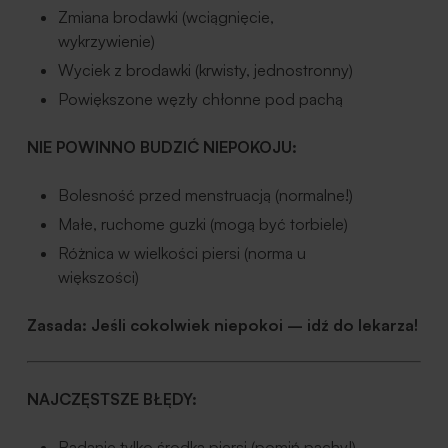
Zmiana brodawki (wciągnięcie,
wykrzywienie)
Wyciek z brodawki (krwisty, jednostronny)
Powiększone węzły chłonne pod pachą
NIE POWINNO BUDZIĆ NIEPOKOJU:
Bolesność przed menstruacją (normalne!)
Małe, ruchome guzki (mogą być torbiele)
Różnica w wielkości piersi (norma u
większości)
Zasada: Jeśli cokolwiek niepokoi – idź do lekarza!
NAJCZĘSTSZE BŁĘDY:
Badanie tylko środka piersi (pomiń pachy!)