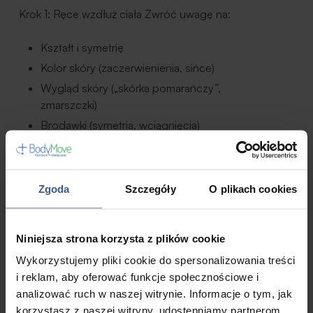
Krok 1: Ręce wzdłuż ciała
Zwróć uwagę na:
Kształt i symetrię
Kolor skóry (zaczerwienienia, sińce)
Wygląd skóry („skórka pomarańczy”,
zmarszczki)
Brodawki (symetria, wciągnięcia)
Krok 2: Ręce wysoko nad głową
Obserwuj czy
podczas unoszenia rąk nie ma:
Zgoda
Szczegóły
O plikach cookies
Nierówności skóry
Asymetrycznych ruchów
Niniejsza strona korzysta z plików cookie
Wciągania skóry
Wykorzystujemy pliki cookie do spersonalizowania treści
i reklam, aby oferować funkcje społecznościowe i
Krok 3: Ręce na biodrach (naciśnij – napnij mięśnie)
analizować ruch w naszej witrynie. Informacje o tym, jak
Sprawdź ponownie czy nie ma wgnieceń lub
korzystasz z naszej witryny, udostępniamy partnerom