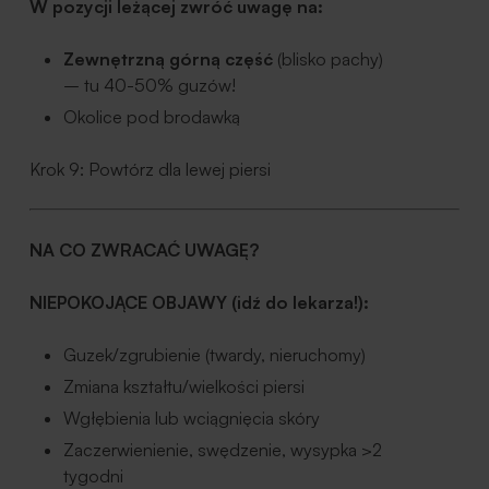
W pozycji leżącej zwróć uwagę na:
Zewnętrzną górną część
(blisko pachy)
– tu 40-50% guzów!
Okolice pod brodawką
Krok 9: Powtórz dla lewej piersi
NA CO ZWRACAĆ UWAGĘ?
NIEPOKOJĄCE OBJAWY (idź do lekarza!):
Guzek/zgrubienie (twardy, nieruchomy)
Zmiana kształtu/wielkości piersi
Wgłębienia lub wciągnięcia skóry
Zaczerwienienie, swędzenie, wysypka >2
tygodni