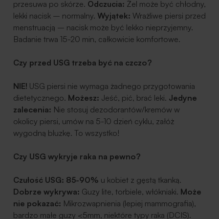
przesuwa po skórze.
Odczucia:
Żel może być chłodny,
lekki nacisk – normalny.
Wyjątek:
Wrażliwe piersi przed
menstruacją – nacisk może być lekko nieprzyjemny.
Badanie trwa 15-20 min, całkowicie komfortowe.
Czy przed USG trzeba być na czczo?
NIE!
USG piersi nie wymaga żadnego przygotowania
dietetycznego.
Możesz:
Jeść, pić, brać leki.
Jedyne
zalecenia:
Nie stosuj dezodorantów/kremów w
okolicy piersi, umów na 5-10 dzień cyklu, załóż
wygodną bluzkę.
To wszystko!
Czy USG wykryje raka na pewno?
Czułość USG: 85-90%
u kobiet z gęstą tkanką.
Dobrze wykrywa:
Guzy lite, torbiele, włókniaki.
Może
nie pokazać:
Mikrozwapnienia (lepiej mammografia),
bardzo małe guzy <5mm, niektóre typy raka (DCIS).