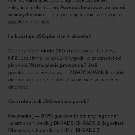
ocenić.
Karmiące:
USG diagnozuje zapalenie,
zaleganie mleka, ropień.
Powiedz lekarzowi że jesteś
w ciąży/karmisz
– interpretacja trudniejsza.
Czujesz
guzek? Nie odkładaj!
Ile kosztuje USG piersi w Krakowie?
W Body Move
około 250 zł
(obie piersi + pachy).
NFZ:
Bezpłatne, kolejka 2-8 tygodni w zależności od
placówki.
Warto płacić prywatnie?
Jeśli
guzek/obciążenie/objawy –
ZDECYDOWANIE
, szybka
diagnoza ratuje życie. 250
zł to niewiele za wczesną
diagnozę.
Co zrobić jeśli USG wykaże guzek?
Nie panikuj – 80% guzków to zmiany łagodne!
Lekarz oceni według
BI-RADS:
BI-RADS 2 (łagodna):
Obserwacja, kontrola za 6-12m.
BI-RADS 3