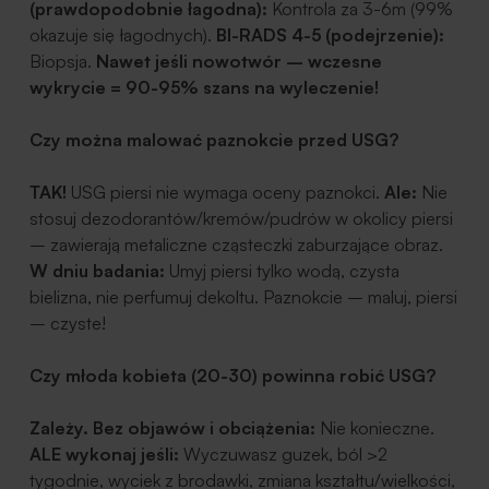
(prawdopodobnie łagodna):
Kontrola za 3-6m (99%
okazuje się łagodnych).
BI-RADS 4-5 (podejrzenie):
Biopsja.
Nawet jeśli nowotwór – wczesne
wykrycie = 90-95% szans na wyleczenie!
Czy można malować paznokcie przed USG?
TAK!
USG piersi nie wymaga oceny paznokci.
Ale:
Nie
stosuj dezodorantów/kremów/pudrów w okolicy piersi
– zawierają metaliczne cząsteczki zaburzające obraz.
W dniu badania:
Umyj piersi tylko wodą, czysta
bielizna, nie perfumuj dekoltu.
Paznokcie – maluj, piersi
– czyste!
Czy młoda kobieta (20-30) powinna robić USG?
Zależy.
Bez objawów i obciążenia:
Nie konieczne.
ALE wykonaj jeśli:
Wyczuwasz guzek, ból >2
tygodnie, wyciek z brodawki, zmiana kształtu/wielkości,