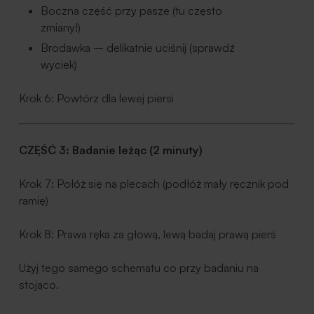
Boczna część przy pasze (tu często
zmiany!)
Brodawka – delikatnie uciśnij (sprawdź
wyciek)
Krok 6: Powtórz dla lewej piersi
CZĘŚĆ 3: Badanie leżąc (2 minuty)
Krok 7: Połóż się na plecach
(podłóż mały ręcznik pod
ramię)
Krok 8: Prawa ręka za głową, lewą badaj prawą pierś
Użyj tego samego schematu co przy badaniu na
stojąco.