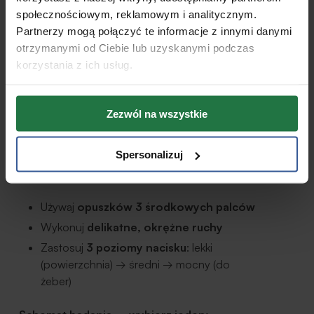
wypukłości.
społecznościowym, reklamowym i analitycznym.
Partnerzy mogą połączyć te informacje z innymi danymi
otrzymanymi od Ciebie lub uzyskanymi podczas
CZĘŚĆ 2: Badanie palpacyjne na stojąco (pod
korzystania z ich usług.
prysznicem)
Krok 4: Prawa ręka za głową
Zezwól na wszystkie
Krok 5: Lewą ręką zbadaj prawą pierś
Spersonalizuj
Technika:
Używaj
opuszków 3 środkowych palców
Wykonuj
delikatne, okrężne ruchy
Zastosuj
3 poziomy nacisku
: lekki
(powierzchnia) → średni → mocny (do
żeber)