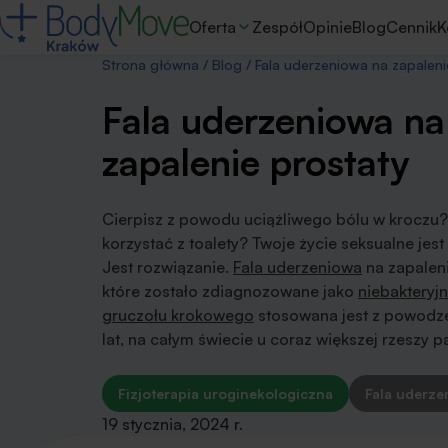
Oferta
Zespół
Opinie
Blog
Cennik
K
Strona główna
/
Blog
/
Fala uderzeniowa na zapaleni
Fala uderzeniowa na
zapalenie prostaty
Cierpisz z powodu uciążliwego bólu w kroczu?
korzystać z toalety? Twoje życie seksualne jes
Jest rozwiązanie.
Fala uderzeniowa
na zapaleni
które zostało zdiagnozowane jako
niebakteryj
gruczołu krokowego
stosowana jest z powodz
lat, na całym świecie u coraz większej rzeszy p
Fizjoterapia uroginekologiczna
Fala uderze
19 stycznia, 2024 r.