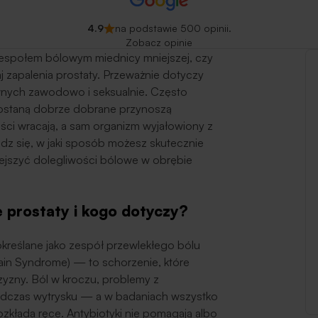
4.9
na podstawie 500 opinii.
Zobacz opinie
zespołem bólowym miednicy mniejszej, czy
j zapalenia prostaty. Przeważnie dotyczy
ywnych zawodowo i seksualnie. Często
i zostaną dobrze dobrane przynoszą
ości wracają, a sam organizm wyjałowiony z
iedz się, w jaki sposób możesz skutecznie
ejszyć dolegliwości bólowe w obrębie
e prostaty i kogo dotyczy?
kreślane jako zespół przewlekłego bólu
Pain Syndrome
) — to schorzenie, które
yzny. Ból w kroczu, problemy z
odczas wytrysku — a w badaniach wszystko
zkłada ręce. Antybiotyki nie pomagają albo