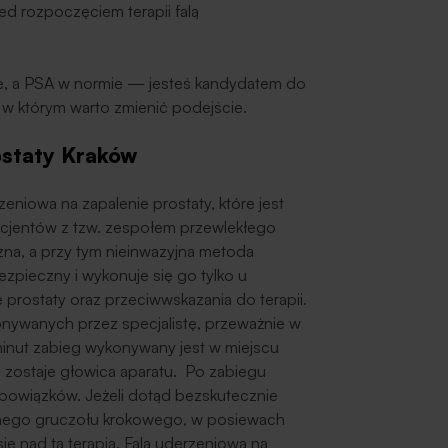
 rozpoczęciem terapii falą
te, a PSA w normie — jesteś kandydatem do
, w którym warto zmienić podejście.
ostaty Kraków
eniowa na zapalenie prostaty, które jest
pacjentów z tzw. zespołem przewlekłego
zna, a przy tym nieinwazyjna metoda
zpieczny i wykonuje się go tylko u
 prostaty oraz przeciwwskazania do terapii.
onywanych przez specjalistę, przeważnie w
minut zabieg wykonywany jest w miejscu
zostaje głowica aparatu. Po zabiegu
owiązków. Jeżeli dotąd bezskutecznie
lnego gruczołu krokowego, w posiewach
ię nad tą terapią. Fala uderzeniowa na