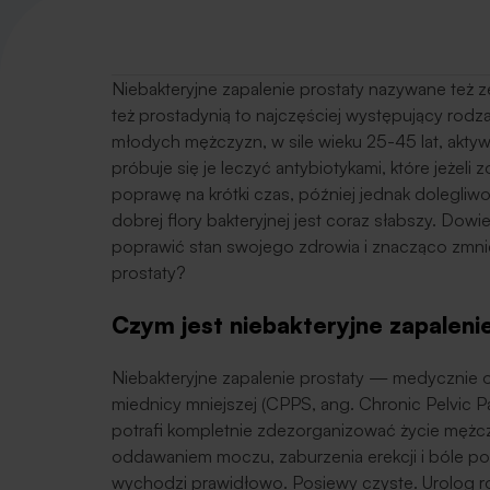
Niebakteryjne zapalenie prostaty nazywane też 
też prostadynią to najczęściej występujący rodza
młodych mężczyzn, w sile wieku 25-45 lat, akt
próbuje się je leczyć antybiotykami, które jeżel
poprawę na krótki czas, później jednak dolegliw
dobrej flory bakteryjnej jest coraz słabszy. Dow
poprawić stan swojego zdrowia i znacząco zmni
prostaty?
Czym jest niebakteryjne zapaleni
Niebakteryjne zapalenie prostaty — medycznie o
miednicy mniejszej (CPPS, ang.
Chronic Pelvic 
potrafi kompletnie zdezorganizować życie mężcz
oddawaniem moczu, zaburzenia erekcji i bóle p
wychodzi prawidłowo. Posiewy czyste. Urolog ro