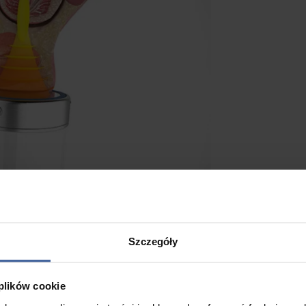
Szczegóły
rostaty
 plików cookie
ostaty lub przewlekłym bólem miednicy