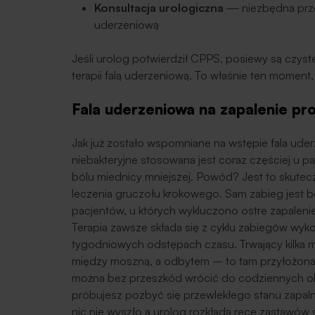
Konsultacja urologiczna
— niezbędna przed
uderzeniową
Jeśli urolog potwierdził CPPS, posiewy są czys
terapii falą uderzeniową. To właśnie ten moment
Fala uderzeniowa na zapalenie pr
Jak już zostało wspomniane na wstępie fala uderz
niebakteryjne stosowana jest coraz częściej u 
bólu miednicy mniejszej. Powód? Jest to skutec
leczenia gruczołu krokowego. Sam zabieg jest be
pacjentów, u których wykluczono ostre zapalenie
Terapia zawsze składa się z cyklu zabiegów wyk
tygodniowych odstępach czasu. Trwający kilka 
między moszną, a odbytem – to tam przyłożona 
można bez przeszkód wrócić do codziennych ob
próbujesz pozbyć się przewlekłego stanu zapa
nic nie wyszło a urolog rozkłada ręce zastawów s