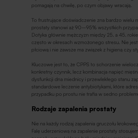
pomagają na chwilę, po czym objawy wracają.
To frustrujące doświadczenie zna bardzo wielu 
prostaty stanowi aż 90–95% wszystkich przypa
Dotyka głównie mężczyzn między 25. a 45. rokie
często w okresach wzmożonego stresu. Nie jest 
płciową i nie zawsze ma związek z higieną czy st
Kluczowe jest to, że CPPS to schorzenie wieloc
konkretny czynnik, lecz kombinacja napięć mięś
dysfunkcji dna miednicy i przewlekłego stanu za
standardowe leczenie antybiotykami, które adresu
przypadku po prostu nie trafia w sedno problem
Rodzaje zapalenia prostaty
Nie na każdy rodzaj zapalenia gruczołu krokoweg
Falę uderzeniową na zapalenie prostaty stosujemy