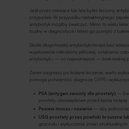
Jeśli przez miesiące lub lata byłeś leczony anty
przypadek. W przypadku niebakteryjnego zapalenia 
antybiotyk mógłby zwalczyć. Mimo to wielu lekar
trudny w diagnostyce i łatwo go pomylić z bakt
Skutki długotrwałej antybiotykoterapii bez wsk
wyjałowienie mikrobioty jelitowej, osłabienie od
antybiotyki i — co najważniejsze — brak realnej 
Zanim sięgniesz po kolejne leczenie, warto wyk
pomogą potwierdzić diagnozę CPPS i wykluczyć 
PSA (antygen swoisty dla prostaty)
— bada
prostaty, obowiązkowe przed każdą terapią
Posiew moczu i nasienia
— aby jednoznacz
USG prostaty przez powłoki brzuszne lub
gruczołu i wykluczenie zmian strukturalnych