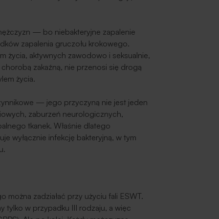
mężczyzn — bo niebakteryjne zapalenie
dków zapalenia gruczołu krokowego.
m życia, aktywnych zawodowo i seksualnie,
chorobą zakaźną, nie przenosi się drogą
ylem życia.
zynnikowe — jego przyczyną nie jest jeden
niowych, zaburzeń neurologicznych,
palnego tkanek. Właśnie dlatego
je wyłącznie infekcję bakteryjną, w tym
u.
o można zadziałać przy użyciu fali ESWT.
 tylko w przypadku III rodzaju, a więc