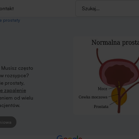
ontakt
e prostaty
 Musisz często
t w rozsypce?
e prostaty,
ne zapalenie
eniem od wielu
acjentów.
niowa