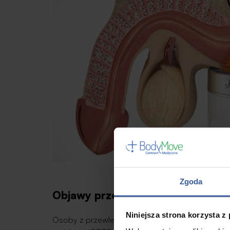
Zgoda
Objawy przewlekłego zapalenia p
Niniejsza strona korzysta z
Osoby z przewlekłym bakteryjnym zapaleniem pr