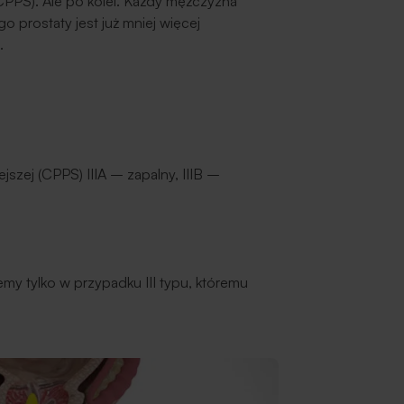
CPPS). Ale po kolei. Każdy mężczyzna
 prostaty jest już mniej więcej
.
jszej (CPPS) IIIA – zapalny, IIIB –
my tylko w przypadku III typu, któremu