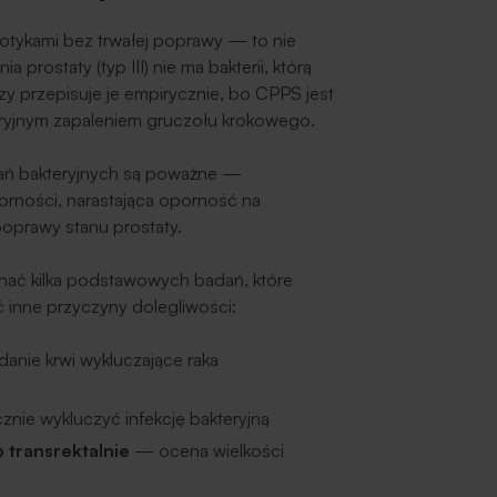
biotykami bez trwałej poprawy — to nie
prostaty (typ III) nie ma bakterii, którą
zy przepisuje je empirycznie, bo CPPS jest
eryjnym zapaleniem gruczołu krokowego.
azań bakteryjnych są poważne —
porności, narastająca oporność na
poprawy stanu prostaty.
onać kilka podstawowych badań, które
inne przyczyny dolegliwości:
nie krwi wykluczające raka
nie wykluczyć infekcję bakteryjną
 transrektalnie
— ocena wielkości