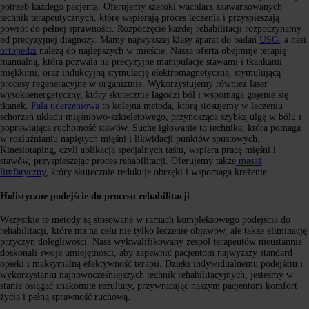
potrzeb każdego pacjenta. Oferujemy szeroki wachlarz zaawansowanych
technik terapeutycznych, które wspierają proces leczenia i przyspieszają
powrót do pełnej sprawności. Rozpoczęcie każdej rehabilitacji rozpoczynamy
od precyzyjnej diagnozy. Mamy najwyższej klasy aparat do badań
USG
, a nasi
ortopedzi
należą do najlepszych w mieście. Nasza oferta obejmuje terapię
manualną, która pozwala na precyzyjne manipulacje stawami i tkankami
miękkimi, oraz indukcyjną stymulację elektromagnetyczną, stymulującą
procesy regeneracyjne w organizmie. Wykorzystujemy również laser
wysokoenergetyczny, który skutecznie łagodzi ból i wspomaga gojenie się
tkanek.
Fala uderzeniowa
to kolejna metoda, którą stosujemy w leczeniu
schorzeń układu mięśniowo-szkieletowego, przynosząca szybką ulgę w bólu i
poprawiająca ruchomość stawów. Suche igłowanie to technika, która pomaga
w rozluźnianiu napiętych mięśni i likwidacji punktów spustowych.
Kinesiotaping, czyli aplikacja specjalnych taśm, wspiera pracę mięśni i
stawów, przyspieszając proces rehabilitacji. Oferujemy także
masaż
limfatyczny
, który skutecznie redukuje obrzęki i wspomaga krążenie.
Holistyczne podejście do procesu rehabilitacji
Wszystkie te metody są stosowane w ramach kompleksowego podejścia do
rehabilitacji, które ma na celu nie tylko leczenie objawów, ale także eliminację
przyczyn dolegliwości. Nasz wykwalifikowany zespół terapeutów nieustannie
doskonali swoje umiejętności, aby zapewnić pacjentom najwyższy standard
opieki i maksymalną efektywność terapii. Dzięki indywidualnemu podejściu i
wykorzystaniu najnowocześniejszych technik rehabilitacyjnych, jesteśmy w
stanie osiągać znakomite rezultaty, przywracając naszym pacjentom komfort
życia i pełną sprawność ruchową.