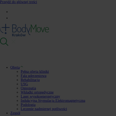
Przejdź do głównej treści
Oferta
Pełna oferta kliniki
Fala uderzeniowa
Rehabilitacja
USG
Osteopatia
Wkładki ortopedyczne
Laser wysokoenergetyczny
Indukcyjna Stymulacja Elektromagnetyczna
Podologia
Leczenie nadmiernej potliwości
Zespół