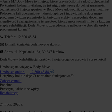
– Anna M.”Body Move to miejsce, które przywróciło mi radość z chodzenia!
Po kontuzji kolana myślałam, że już nigdy nie wrócę do pełnej sprawności.
Jednak zespół fizjoterapeutów w Body Move udowodnił, że cuda są możliwe.
Połączenie fali uderzeniowej, kinesiotapingu i indywidualnie dobranego
programu ćwiczeń przyniosło fantastyczne efekty. Szczególnie doceniam
cierpliwość i zaangażowanie terapeutów, którzy motywowali mnie na każdym
etapie rehabilitacji. Body Move to zdecydowanie najlepszy wybór dla osób z
problemami kolana!”
📞 Telefon: 12 300 48 84
✉️ E-mail: kontakt@bodymove-krakow.pl
🏥 Adres: ul. Kapelanka 13a, 30-347 Kraków
BodyMove – Rehabilitacja Kraków: Twoja droga do zdrowia i sprawności!
Umów się na wizytę w Body Move
Umów się online
12 300 48 84
Uciążliwy ból
nie daje Ci normalnie
funkcjonować?
Zobacz cennik
Podobne
Przeczytaj także inne wpisy
Rehabilitacja
24 lipca, 2026 r.