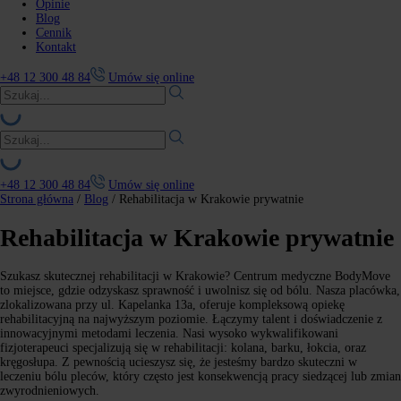
Opinie
Blog
Cennik
Kontakt
+48 12 300 48 84
Umów się online
+48 12 300 48 84
Umów się online
Strona główna
/
Blog
/
Rehabilitacja w Krakowie prywatnie
Rehabilitacja w Krakowie prywatnie
Szukasz skutecznej rehabilitacji w Krakowie? Centrum medyczne BodyMove
to miejsce, gdzie odzyskasz sprawność i uwolnisz się od bólu. Nasza placówka,
zlokalizowana przy ul. Kapelanka 13a, oferuje kompleksową opiekę
rehabilitacyjną na najwyższym poziomie. Łączymy talent i doświadczenie z
innowacyjnymi metodami leczenia. Nasi wysoko wykwalifikowani
fizjoterapeuci specjalizują się w rehabilitacji: kolana, barku, łokcia, oraz
kręgosłupa. Z pewnością ucieszysz się, że jesteśmy bardzo skuteczni w
leczeniu bólu pleców, który często jest konsekwencją pracy siedzącej lub zmian
zwyrodnieniowych.