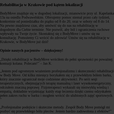
Rehabilitacja w Krakowie pod kątem lokalizacji
BodyMove znajduje się w dogodnej lokalizacji, mianowicie przy ul. Kapelanka
13a na osiedlu Podwawelskim. Oferujemy pomoc niemal przez cały tydzień,
konkretnie od poniedziałku do piątku od 8 do 20, oraz w soboty od 8 do 14.
Na pewno znajdziesz czas, aby umówić się do nas na rehabilitację w
dogodnym dla Ciebie terminie. Nie pozwól, aby ból i ograniczenia ruchowe
wpływały na Twoje życie. Skontaktuj się z BodyMove i umów się na
konsultację. Pomożemy Ci wrócić do zdrowia! Umów się na rehabilitację w
Krakowie, w BodyMove już dziś!
Opinie naszych pacjentów – dziękujemy!
„Dzięki rehabilitacji w BodyMove wróciłem do pełni sprawności po poważnej
kontuzji kolana. Polecam!” – Jan K.
„Jestem pod ogromnym wrażeniem profesjonalizmu i skuteczności rehabilitacji
w Body Move. Od kilku miesięcy borykałem się z przewlekłym bólem barku,
który znacznie ograniczał moje codzienne aktywności. Po serii sesji
terapeutycznych, obejmujących terapię manualną i laser wysokoenergetyczny,
odczułem znaczną poprawę. Fizjoterapeuci wykazali się niezwykłą wiedzą i
empatią, dokładnie wyjaśniając każdy etap leczenia dzięki czemu odzyskałem
pełen zakres ruchu w barku i mogłem wrócić do ulubionych zajęć sportowych.
”
„Profesjonalne podejście i skuteczne metody. Zespół Body Move pomógł mi
pozbyć się przewlekłego bólu pleców. Jestem bardzo zadowolona z efektów!”