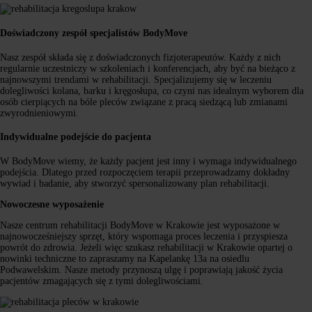
Doświadczony zespół specjalistów BodyMove
Nasz zespół składa się z doświadczonych fizjoterapeutów. Każdy z nich
regularnie uczestniczy w szkoleniach i konferencjach, aby być na bieżąco z
najnowszymi trendami w rehabilitacji. Specjalizujemy się w leczeniu
dolegliwości kolana, barku i kręgosłupa, co czyni nas idealnym wyborem dla
osób cierpiących na bóle pleców związane z pracą siedzącą lub zmianami
zwyrodnieniowymi.
Indywidualne podejście do pacjenta
W BodyMove wiemy, że każdy pacjent jest inny i wymaga indywidualnego
podejścia. Dlatego przed rozpoczęciem terapii przeprowadzamy dokładny
wywiad i badanie, aby stworzyć spersonalizowany plan rehabilitacji.
Nowoczesne wyposażenie
Nasze centrum rehabilitacji BodyMove w Krakowie jest wyposażone w
najnowocześniejszy sprzęt, który wspomaga proces leczenia i przyspiesza
powrót do zdrowia. Jeżeli więc szukasz rehabilitacji w Krakowie opartej o
nowinki techniczne to zapraszamy na Kapelankę 13a na osiedlu
Podwawelskim. Nasze metody przynoszą ulgę i poprawiają jakość życia
pacjentów zmagających się z tymi dolegliwościami.