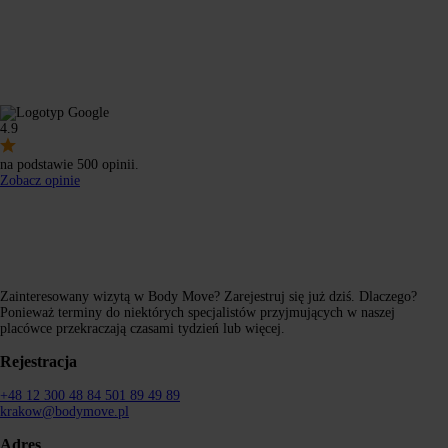
4.9
na podstawie 500 opinii.
Zobacz opinie
Zainteresowany wizytą w Body Move? Zarejestruj się już dziś. Dlaczego?
Ponieważ terminy do niektórych specjalistów przyjmujących w naszej
placówce przekraczają czasami tydzień lub więcej.
Rejestracja
+48 12 300 48 84
501 89 49 89
krakow@bodymove.pl
Adres