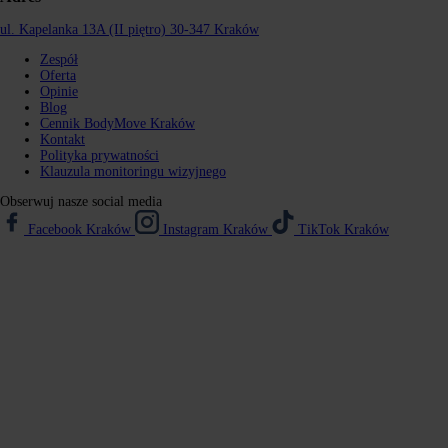
ul. Kapelanka 13A (II piętro)
30-347 Kraków
Zespół
Oferta
Opinie
Blog
Cennik BodyMove Kraków
Kontakt
Polityka prywatności
Klauzula monitoringu wizyjnego
Obserwuj nasze social media
Facebook Kraków
Instagram Kraków
TikTok Kraków